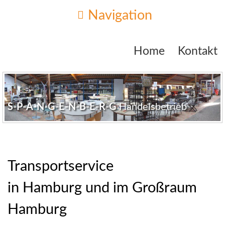
Navigation
Navigation
|
|
Home
Kontakt
|
Seiteninhalt
|
S
P
A
N
G
E
N
B
E
R
G
Handelsbetrieb
Transportservice
in Hamburg und im Großraum
Hamburg